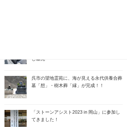
呉市寺院墓地にて、高さを抑えて安定感のあ
るオリジナル和型墓石を建立！
インド黒・岡山県産万成石を使用したデザイ
ン墓石 和モダン「桜花」。呉市 休山みはら
し墓苑
呉市の望地霊苑に、海が見える永代供養合葬
墓「想」・樹木葬「縁」が完成！！
「ストーンアシスト2023 in 岡山」に参加し
てきました！